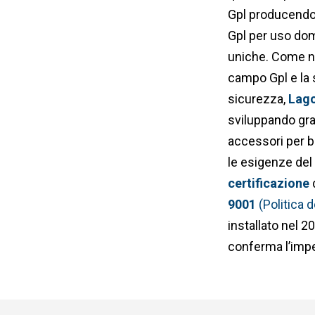
Gpl producendo 
Gpl per uso dome
uniche. Come n
campo Gpl e la 
sicurezza,
Lago
sviluppando gr
accessori per b
le esigenze del
certificazione
9001
(Politica d
installato nel 2
conferma l’imp