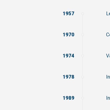
1957
L
1970
C
1974
V
1978
I
1989
I