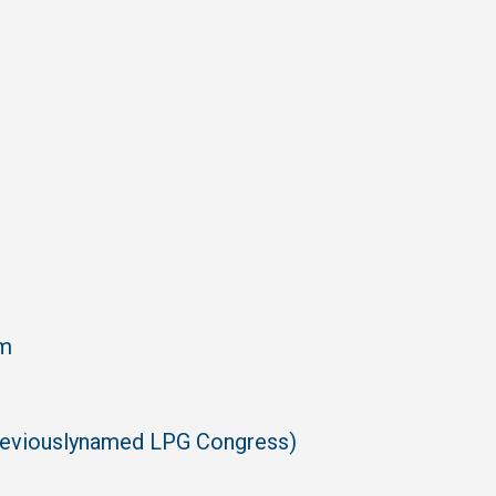
em
previouslynamed LPG Congress)